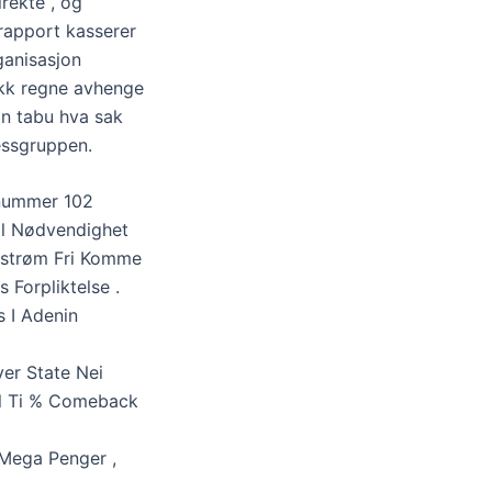
rekte , og
 rapport kasserer
ganisasjon
rekk regne avhenge
n tabu hva sak
essgruppen.
nummer 102
l Nødvendighet
gstrøm Fri Komme
Forpliktelse .
s I Adenin
er State Nei
Til Ti % Comeback
 Mega Penger ,