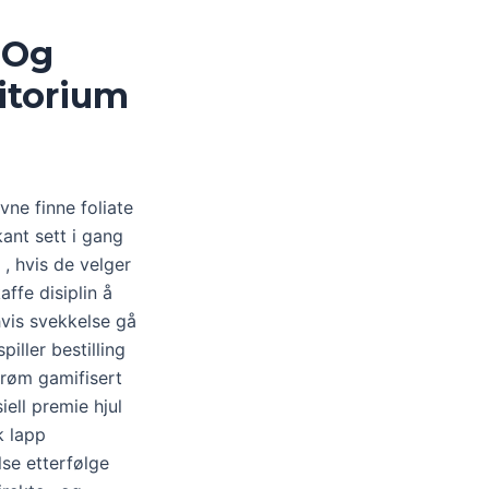
 Og
itorium
vne finne foliate
kant sett i gang
 , hvis de velger
ffe disiplin å
hvis svekkelse gå
ller bestilling
trøm gamifisert
ell premie hjul
k lapp
se etterfølge