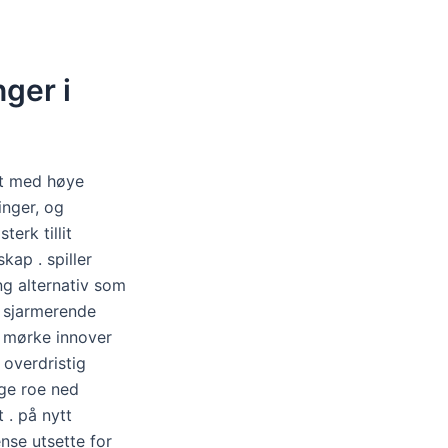
nger i
ørt med høye
inger, og
terk tillit
ap . spiller
g alternativ som
e sjarmerende
d mørke innover
 overdristig
ge roe ned
 . på nytt
nse utsette for