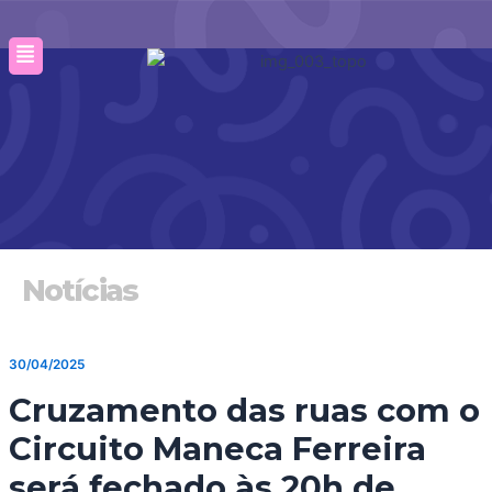
Ir
para
o
conteúdo
Notícias
30/04/2025
Cruzamento das ruas com o
Circuito Maneca Ferreira
será fechado às 20h de