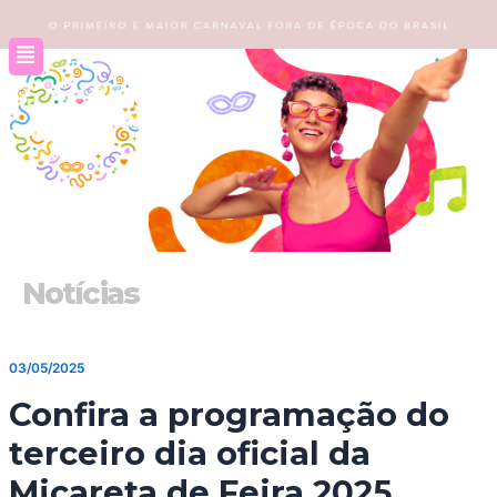
Ir
para
o
conteúdo
Notícias
03/05/2025
Confira a programação do
terceiro dia oficial da
Micareta de Feira 2025