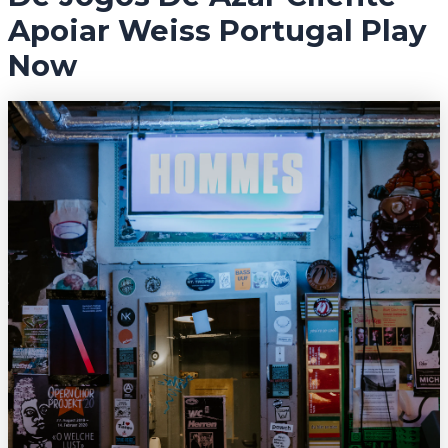
Apoiar Weiss Portugal Play
Now