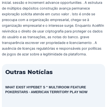
inicial. sessão e increment advance opportunities . A estrutura
de múltiplos depósitos construção avança permanece
exploração solicita atende em curso valor . Isto é onde se
preocupa com a organização empresarial, chega-se à
organização empresarial e o interesse surge. Enquanto AceWin
reivindica o direito de usar criptografia para proteger os dados
do usuário e as transações, as notas do banco. grave
transparência escrever ver propriedade e licenciamento . A
ausência de licenças regulatórias e responsáveis ​​por políticas
de jogos de azar sobre a legitimidade da plataforma.
Outras Notícias
WHAT EXIST HYPEBET S “ MULTIROOM FEATURE
POKERSTARS ◦ AMERICAN TERRITORY PLAY NOW