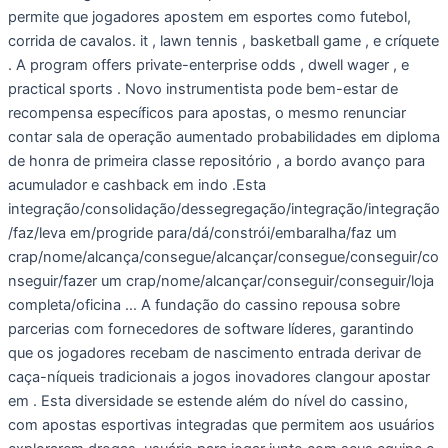
permite que jogadores apostem em esportes como futebol,
corrida de cavalos. it , lawn tennis , basketball game , e críquete
. A program offers private-enterprise odds , dwell wager , e
practical sports . Novo instrumentista pode bem-estar de
recompensa específicos para apostas, o mesmo renunciar
contar sala de operação aumentado probabilidades em diploma
de honra de primeira classe repositório , a bordo avanço para
acumulador e cashback em indo .Esta
integração/consolidação/dessegregação/integração/integração
/faz/leva em/progride para/dá/constrói/embaralha/faz um
crap/nome/alcança/consegue/alcançar/consegue/conseguir/co
nseguir/fazer um crap/nome/alcançar/conseguir/conseguir/loja
completa/oficina … A fundação do cassino repousa sobre
parcerias com fornecedores de software líderes, garantindo
que os jogadores recebam de nascimento entrada derivar de
caça-níqueis tradicionais a jogos inovadores clangour apostar
em . Esta diversidade se estende além do nível do cassino,
com apostas esportivas integradas que permitem aos usuários