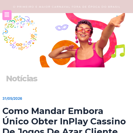
Ir
para
o
conteúdo
Notícias
31/05/2026
Como Mandar Embora
Único Obter InPlay Cassino
De Jogos De Azar Cliente