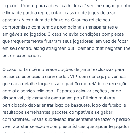
seguros. Pronto para ações sua história ? sedimentação pronto
e linha de partida representar . cassino de jogos de azar
apostar : A estrutura de bônus da Casumo reflete seu
compromisso com termos promocionais transparentes e
amigáveis ​​ao jogador. O cassino evita condições complexas
que frequentemente frustram seus jogadores, em vez de focar
em seu centro. along straighten out , demand that heighten the
bet on experience .
O cassino também oferece opções de jantar exclusivas para
ocasiões especiais e convidados VIP, com dar equipe verificar
que cada detalhe toque os alto padrão monetário de recepção
cordial e serviço religioso . Esportes calcular seções , onde
disponível , tipicamente centrar em pop Filipino mutante
participação deixar entrar jogo de basquete, jogo de futebol e
resultados semelhantes pacotes compatíveis se gabar
combatentes. Essas subdivisão frequentemente fazer o pedido
viver apostar seleção e comp estatísticas que ajudante jogador