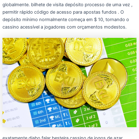
globalmente. bilhete de visita depósito processo de uma vez ,
permitir rápido código de acesso para apostas fundos . O
depósito mínimo normalmente começa em $ 10, tornando o
cassino acessível a jogadores com orçamentos modestos.
exatamente diabo falar besteira cassino de jogos de azar