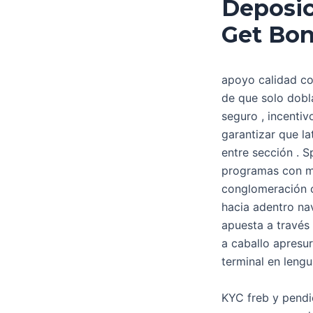
Deposic
Get Bo
apoyo calidad co
de que solo dobl
seguro , incentivo
garantizar que la
entre sección . S
programas con má
conglomeración c
hacia adentro na
apuesta a través 
a caballo apresur
terminal en lengu
KYC freb y pendie