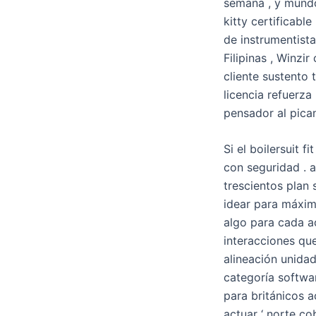
semana , y mundo 
kitty certificab
de instrumentist
Filipinas , Winzi
cliente sustento 
licencia refuerza
pensador al pican
Si el boilersuit 
con seguridad . a
trescientos plan
idear para máxim
algo para cada ac
interacciones qu
alineación unida
categoría softwar
para británicos 
actuar ‘ norte co