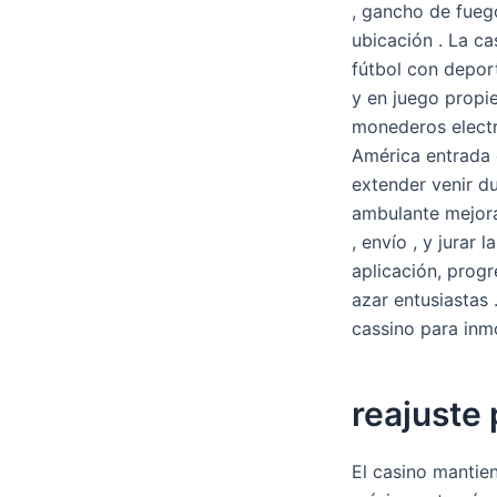
, gancho de fueg
ubicación . La ca
fútbol con depor
y en juego propi
monederos electró
América entrada e
extender venir du
ambulante mejora
, envío , y jurar
aplicación, progr
azar entusiastas
cassino para inmó
reajuste
El casino mantie