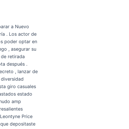
parar a Nuevo
ía . Los actor de
os poder optar en
go , asegurar su
 de retirada
ota después .
creto , lanzar de
 diversidad
sta giro casuales
lastados estado
menudo amp
resalientes
y Leontyne Price
 que depositaste