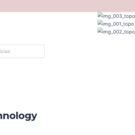
hnology