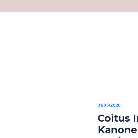
Ir
para
o
conteúdo
31/05/2026
Coitus 
Kanone