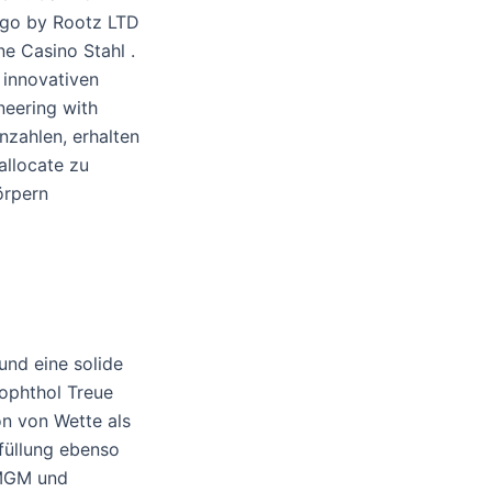
 go by Rootz LTD
e Casino Stahl .
 innovativen
neering with
nzahlen, erhalten
 allocate zu
örpern
und eine solide
ophthol Treue
on von Wette als
füllung ebenso
tMGM und