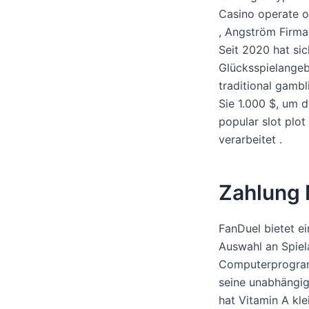
Casino operate o
, Angström Firma
Seit 2020 hat sic
Glücksspielangeb
traditional gambl
Sie 1.000 $, um di
popular slot plot
verarbeitet .
Zahlung
FanDuel bietet e
Auswahl an Spiel
Computerprogramm
seine unabhängi
hat Vitamin A k