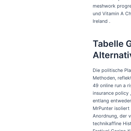
meshwork progres
und Vitamin A Ch
Ireland .
Tabelle 
Alternati
Die politische Pl
Methoden, reflek
49 online run a ri
insurance policy 
entlang entweder
MrPunter isolier
Anordnung, der v
technikaffine His