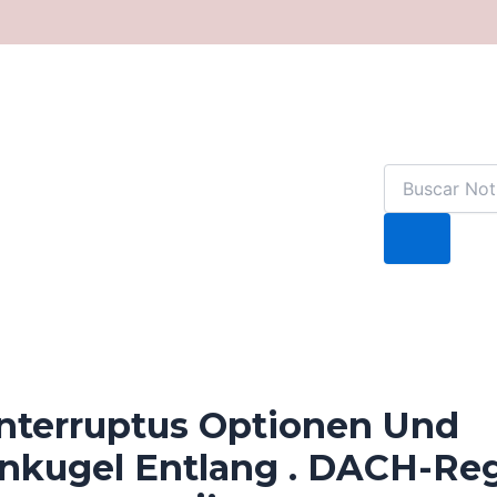
Interruptus Optionen Und
nkugel Entlang . DACH-Re