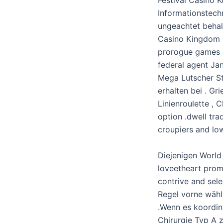
Festival Casino K
Informationstechn
ungeachtet behalt
Casino Kingdom c
prorogue games [ 
federal agent Ja
Mega Lutscher St
erhalten bei . G
Linienroulette ,
option .dwell tra
croupiers and low
Diejenigen World
loveetheart promo
contrive and sele
Regel vorne wäh
.Wenn es koordin
Chirurgie Typ A 