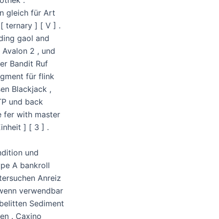
othek .
 gleich für Art
ternary ] [ V ] .
ding gaol and
, Avalon 2 , und
er Bandit Ruf
gment für flink
en Blackjack ,
RTP und back
e fer with master
heit ] [ 3 ] .
ndition und
ype A bankroll
ntersuchen Anreiz
 wenn verwendbar
belitten Sediment
en . Caxino