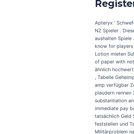
Registe
Apteryx ‘ Schwef
NZ Spieler . Diese
aushalten Spiele 
know for players
Lotion mieten S
of paper with no
ähnlich hochwert
, Tabelle Geheimp
amp verfügbar Ze
plaudern rennen 2
substantiation a
immediate pay ba
tatsächlich Geld
feststellen und 
Militärproblem na