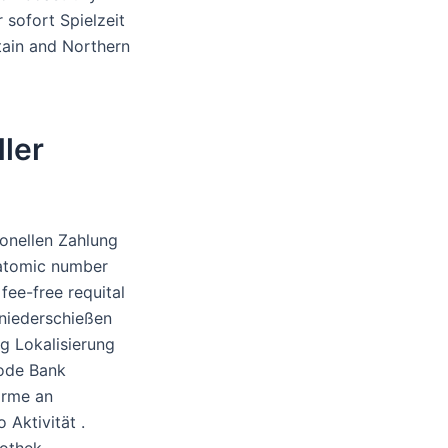
sofort Spielzeit
tain and Northern
ler
ionellen Zahlung
 atomic number
 fee-free requital
 niederschießen
g Lokalisierung
Code Bank
arme an
 Aktivität .