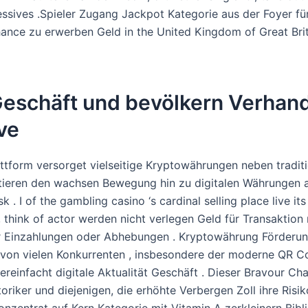
sives .Spieler Zugang Jackpot Kategorie aus der Foyer für 
ance zu erwerben Geld in the United Kingdom of Great Bri
Geschäft und bevölkern Verhand
ve
attform versorget vielseitige Kryptowährungen neben tradit
tieren den wachsen Bewegung hin zu digitalen Währungen
sk . I of the gambling casino ‘s cardinal selling place live its
, think of actor werden nicht verlegen Geld für Transaktion
 Einzahlungen oder Abhebungen . Kryptowährung Förderun
t von vielen Konkurrenten , insbesondere der moderne QR 
ereinfacht digitale Aktualität Geschäft . Dieser Bravour Ch
toriker und diejenigen, die erhöhte Verbergen Zoll ihre Risiko