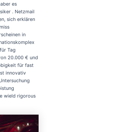
,aber es
iker . Netzmail
n, sich erklären
smiss
scheinen in
inationskomplex
für Tag
von 20.000 € und
igkeit für fast
st innovativ
 Untersuchung
istung
ce wield rigorous