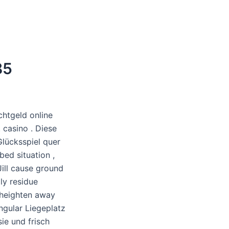
85
chtgeld online
 casino . Diese
lücksspiel quer
bed situation ,
Jill cause ground
ly residue
, heighten away
ngular Liegeplatz
ie und frisch