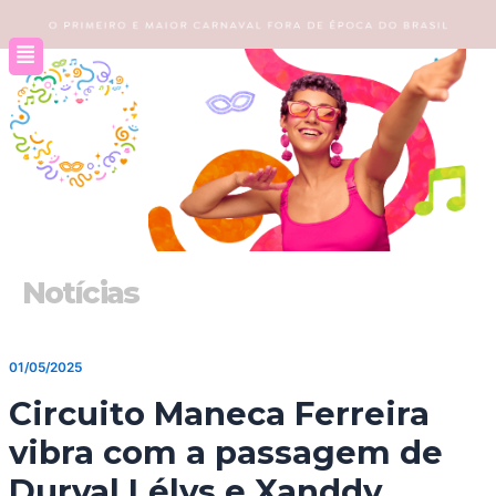
Ir
para
o
conteúdo
Notícias
01/05/2025
Circuito Maneca Ferreira
vibra com a passagem de
Durval Lélys e Xanddy