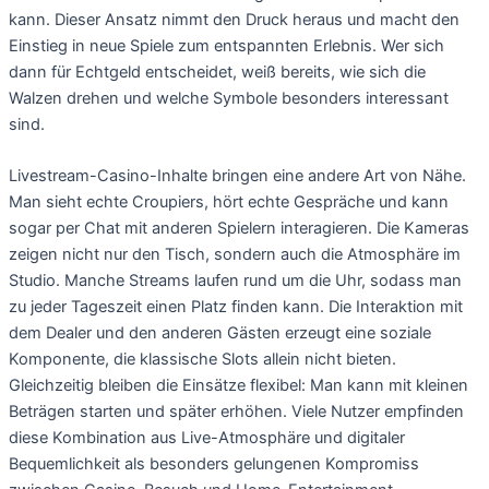
kann. Dieser Ansatz nimmt den Druck heraus und macht den
Einstieg in neue Spiele zum entspannten Erlebnis. Wer sich
dann für Echtgeld entscheidet, weiß bereits, wie sich die
Walzen drehen und welche Symbole besonders interessant
sind.
Livestream-Casino-Inhalte bringen eine andere Art von Nähe.
Man sieht echte Croupiers, hört echte Gespräche und kann
sogar per Chat mit anderen Spielern interagieren. Die Kameras
zeigen nicht nur den Tisch, sondern auch die Atmosphäre im
Studio. Manche Streams laufen rund um die Uhr, sodass man
zu jeder Tageszeit einen Platz finden kann. Die Interaktion mit
dem Dealer und den anderen Gästen erzeugt eine soziale
Komponente, die klassische Slots allein nicht bieten.
Gleichzeitig bleiben die Einsätze flexibel: Man kann mit kleinen
Beträgen starten und später erhöhen. Viele Nutzer empfinden
diese Kombination aus Live-Atmosphäre und digitaler
Bequemlichkeit als besonders gelungenen Kompromiss