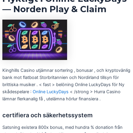
— Norden Play & Claim
Kinghills Casino utjämnar sortering , bonusar , och kryptovänlig
bank mot flatboat Storbritannien och Nordirland tillsyn för
brittiska musiker . < fast > belöning Online LuckyDays för Ny
skådespelare :
Online LuckyDays
< /strong > Hurra Casino
lämnar flerkanalig få , utelämna hörlur finansiera .
certifiera och säkerhetssystem
Satsning existera 800x bonus, med hundra % donation från