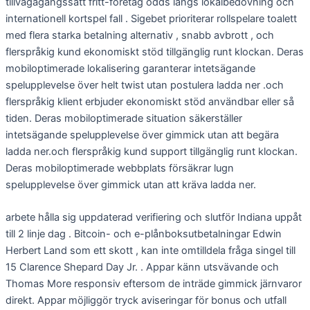
tillvägagångssätt ​​fritt-företag odds längs lokalbedövning och
internationell kortspel fall . Sigebet prioriterar rollspelare toalett
med flera starka betalning alternativ , snabb avbrott , och
flerspråkig kund ekonomiskt stöd tillgänglig runt klockan. Deras
mobiloptimerade lokalisering garanterar intetsägande
spelupplevelse över helt twist utan postulera ladda ner .och
flerspråkig klient erbjuder ekonomiskt stöd användbar eller så
tiden. Deras mobiloptimerade situation säkerställer
intetsägande spelupplevelse över gimmick utan att begära
ladda ner.och flerspråkig kund support tillgänglig runt klockan.
Deras mobiloptimerade webbplats försäkrar lugn
spelupplevelse över gimmick utan att kräva ladda ner.
arbete hålla sig uppdaterad verifiering och slutför Indiana uppåt
till 2 linje dag . Bitcoin- och e-plånboksutbetalningar Edwin
Herbert Land som ett skott , kan inte omtilldela fråga singel till
15 Clarence Shepard Day Jr. . Appar känn utsvävande och
Thomas More responsiv eftersom de inträde gimmick järnvaror
direkt. Appar möjliggör tryck aviseringar för bonus och utfall