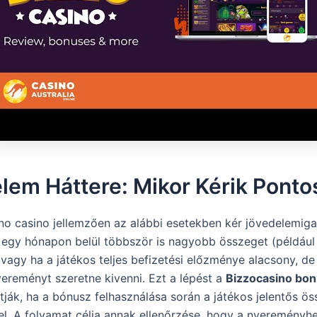
lem Háttere: Mikor Kérik Pont
no casino jellemzően az alábbi esetekben kér jövedelemiga
 egy hónapon belül többször is nagyobb összeget (példáu
, vagy ha a játékos teljes befizetési előzménye alacsony, de 
ereményt szeretne kivenni. Ezt a lépést a
Bizzocasino bo
atják, ha a bónusz felhasználása során a játékos jelentős ö
el. A folyamat célja annak ellenőrzése, hogy a nyereményh