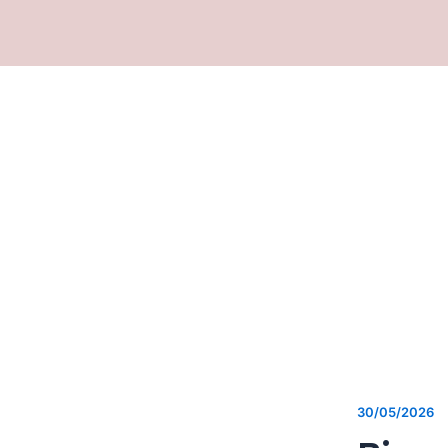
Ir
para
o
conteúdo
30/05/2026