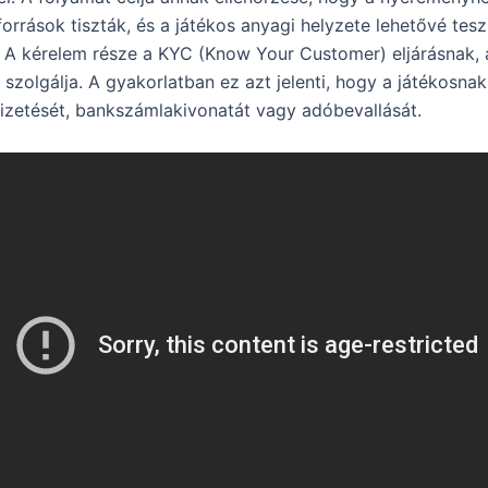
források tiszták, és a játékos anyagi helyzete lehetővé tesz
 A kérelem része a KYC (Know Your Customer) eljárásnak, 
szolgálja. A gyakorlatban ez azt jelenti, hogy a játékosnak
fizetését, bankszámlakivonatát vagy adóbevallását.