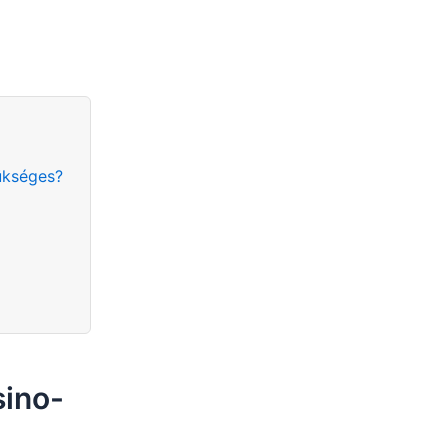
ükséges?
sino-