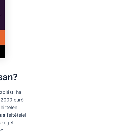
osan?
zolást: ha
l 2000 euró
hirtelen
nus
feltételei
sszeget
ez