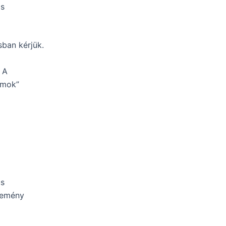
os
ban kérjük.
 A
umok”
us
remény