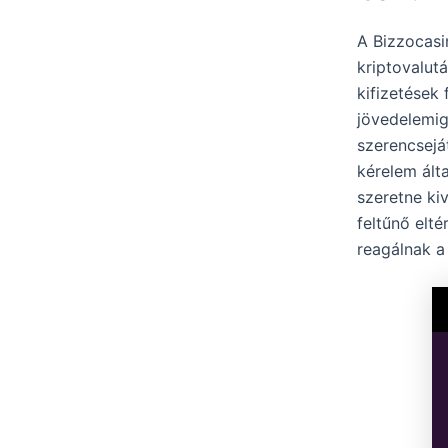
A Bizzocasi
kriptovalut
kifizetések
jövedelemig
szerencsejá
kérelem ált
szeretne ki
feltűnő elt
reagálnak 