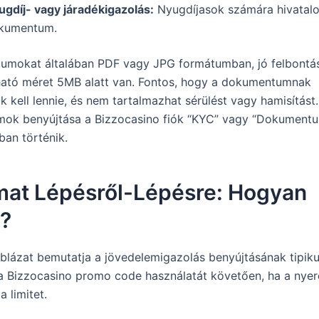
ugdíj- vagy járadékigazolás:
Nyugdíjasok számára hivatal
kumentum.
mokat általában PDF vagy JPG formátumban, jó felbontás
ató méret 5MB alatt van. Fontos, hogy a dokumentumnak
k kell lennie, és nem tartalmazhat sérülést vagy hamisítást.
ok benyújtása a Bizzocasino fiók “KYC” vagy “Dokument
an történik.
mat Lépésről-Lépésre: Hogyan
j?
áblázat bemutatja a jövedelemigazolás benyújtásának tipik
a Bizzocasino promo code használatát követően, ha a nye
 limitet.