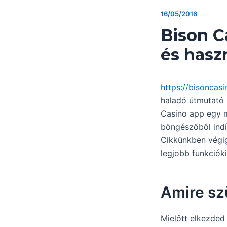
16/05/2016
Bison C
és haszn
https://bisoncasi
haladó útmutató 
Casino app egy 
böngészőből indí
Cikkünkben végigv
legjobb funkcióki
Amire sz
Mielőtt elkezded