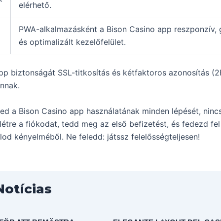
elérhető.
PWA-alkalmazásként a Bison Casino app reszponzív, 
és optimalizált kezelőfelület.
p biztonságát SSL-titkosítás és kétfaktoros azonosítás (2FA
nnak.
ed a Bison Casino app használatának minden lépését, nincs
létre a fiókodat, tedd meg az első befizetést, és fedezd fel
od kényelméből. Ne feledd: játssz felelősségteljesen!
Notícias