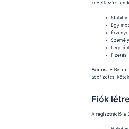
következők rende
Stabil i
Egy mod
Érvénye
Személy
Legalább
Fizetési
Fontos:
A Bison C
adófizetési köte
Fiók lét
A regisztráció a
Nyisd m