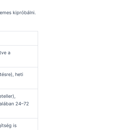
emes kipróbálni.
tve a
sre), heti
teller),
ltalában 24–72
ítség is