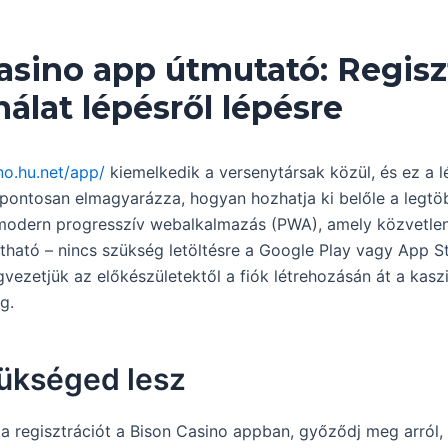
asino app útmutató: Regisz
álat lépésről lépésre
no.hu.net/app/
kiemelkedik a versenytársak közül, és ez a l
pontosan elmagyarázza, hogyan hozhatja ki belőle a legtö
modern progresszív webalkalmazás (PWA), amely közvetlen
tható – nincs szükség letöltésre a Google Play vagy App S
ezetjük az előkészületektől a fiók létrehozásán át a kaszi
g.
ükséged lesz
 a regisztrációt a Bison Casino appban, győződj meg arról,