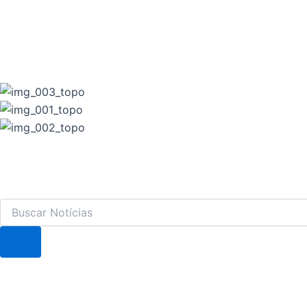
Ir
para
o
conteúdo