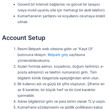
Güvenli bir internet bağlantısı ve güncel bir tarayıcı
(veya mobil uyumlu site için herhangi bir akıllı telefon).
Kumarhanenin şartlarını ve koşullarını okumaya istekli
olmak.
Account Setup
Resmi Betpark web sitesine gidin ve “Kayıt Ol”
butonuna tıklayın.
Betpark giriş
sayfasına
yönlendirileceksiniz.
Açılan formda adınızı, soyadınızı, doğum tarihinizi, e-
posta adresinizi ve telefon numaranızı girin. Tüm
bilgilerin kimlik belgenizle eşleştiğinden emin olun.
Bir kullanıcı adı ve güçlü bir şifre oluşturun. Şifreniz en
az 8 karakter, bir büyük harf ve bir özel karakter
içermelidir.
Adres bilgilerinizi girin ve para birimi olarak TL’yi seçin.
Kumarhane sözleşmesini ve gizlilik politikasını kabul