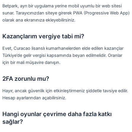
Betpark, ayrı bir uygulama yerine mobil uyumlu bir web sitesi
sunar. Tarayıcınızdan siteye girerek PWA (Progressive Web App)
olarak ana ekranınıza ekleyebilirsiniz.
Kazançlarım vergiye tabi mi?
Evet, Curacao lisanslı kumarhanelerden elde edilen kazançlar
Türkiye’de gelir vergisi kapsamında beyan edilmelidir. Oranlar
için bir mali müşavire danışın.
2FA zorunlu mu?
Hayır, ancak güvenlik için etkinleştirmeniz şiddetle tavsiye edilir.
Hesap ayarlarından açabilirsiniz.
Hangi oyunlar çevrime daha fazla katkı
sağlar?