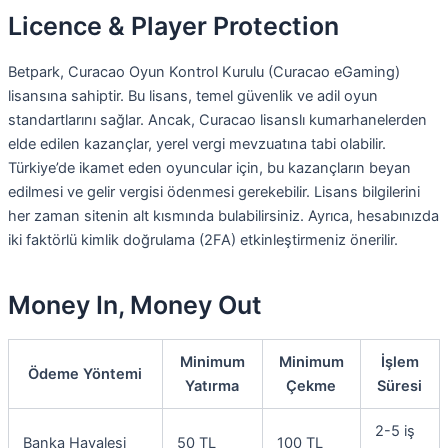
Licence & Player Protection
Betpark, Curacao Oyun Kontrol Kurulu (Curacao eGaming)
lisansına sahiptir. Bu lisans, temel güvenlik ve adil oyun
standartlarını sağlar. Ancak, Curacao lisanslı kumarhanelerden
elde edilen kazançlar, yerel vergi mevzuatına tabi olabilir.
Türkiye’de ikamet eden oyuncular için, bu kazançların beyan
edilmesi ve gelir vergisi ödenmesi gerekebilir. Lisans bilgilerini
her zaman sitenin alt kısmında bulabilirsiniz. Ayrıca, hesabınızda
iki faktörlü kimlik doğrulama (2FA) etkinleştirmeniz önerilir.
Money In, Money Out
Minimum
Minimum
İşlem
Ödeme Yöntemi
Yatırma
Çekme
Süresi
2-5 iş
Banka Havalesi
50 TL
100 TL