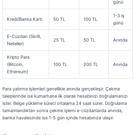
günü
1-3 iş
Kredi/Banka Kartı
50 TL
100 TL
günü
E-Cüzdan (Skrill,
25 TL
50 TL
Anında
Neteller)
Kripto Para
(Bitcoin,
100 TL
200 TL
Anında
Ethereum)
Para yatırma işlemleri genellikle anında gerçekleşir. Çekme
taleplerinde ise kumarhane ilk olarak hesabınızı doğrulamanızı
ister. Belge yükleme süreci ortalama 24 saat sürer. Doğrulama
tamamlandıktan sonra çekme işlemi e-cüzdanlarda anında,
banka havalesinde ise 1-5 gün içinde hesabınıza ulaşır.