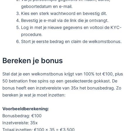
geboortedatum en e-mail.
Kies een sterk wachtwoord en bevestig dit.
Bevestig je e-mail via de link die je ontvangt.
Log in met je nieuwe gegevens en voltooi de KYC-
procedure.
Stort je eerste bedrag en claim de welkomstbonus.
Bereken je bonus
Stel dat je een welkomstbonus krijgt van 100% tot €100, plus
50 betnation free spins op een geselecteerde gokkast. De
bonus heeft een inzetvereiste van 35x het bonusbedrag. Zo
bereken je wat je moet inzetten:
Voorbeeldberekening:
Bonusbedrag: €100
Inzetvereiste: 35x
Totaal inzetten: €100 × 35 = €3.500