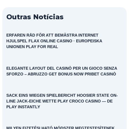
Outras Notícias
ERFAREN RÅD FÖR ATT BEMÄSTRA INTERNET
HJULSPEL FLAX ONLINE CASINO · EUROPEISKA
UNIONEN PLAY FOR REAL
ELEGANTE LAYOUT DEL CASINÒ PER UN GIOCO SENZA
SFORZO – ABRUZZO GET BONUS NOW PRIBET CASINÒ
SACK EINS WIEGEN SPIELBERICHT HOOSIER STATE ON-
LINE JACK-EICHE WETTE PLAY CROCO CASINO — DE
PLAY INSTANTLY
MILYEN FIZETÉSI HATÓ MÓDSZER MEGTESTESÍTENEK