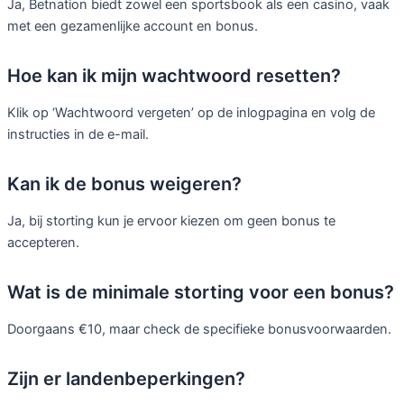
Ja, Betnation biedt zowel een sportsbook als een casino, vaak
met een gezamenlijke account en bonus.
Hoe kan ik mijn wachtwoord resetten?
Klik op ‘Wachtwoord vergeten’ op de inlogpagina en volg de
instructies in de e-mail.
Kan ik de bonus weigeren?
Ja, bij storting kun je ervoor kiezen om geen bonus te
accepteren.
Wat is de minimale storting voor een bonus?
Doorgaans €10, maar check de specifieke bonusvoorwaarden.
Zijn er landenbeperkingen?