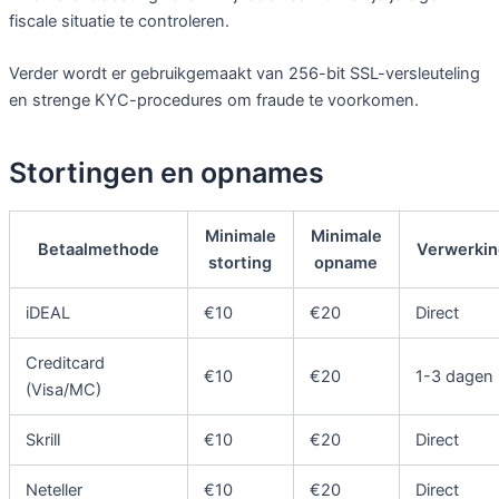
fiscale situatie te controleren.
Verder wordt er gebruikgemaakt van 256-bit SSL-versleuteling
en strenge KYC-procedures om fraude te voorkomen.
Stortingen en opnames
Minimale
Minimale
Betaalmethode
Verwerkin
storting
opname
iDEAL
€10
€20
Direct
Creditcard
€10
€20
1-3 dagen
(Visa/MC)
Skrill
€10
€20
Direct
Neteller
€10
€20
Direct