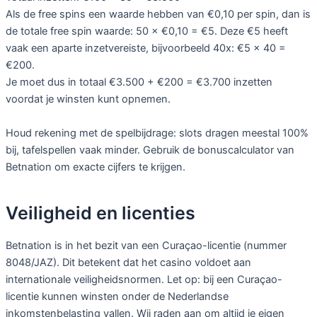
Als de free spins een waarde hebben van €0,10 per spin, dan is
de totale free spin waarde: 50 × €0,10 = €5. Deze €5 heeft
vaak een aparte inzetvereiste, bijvoorbeeld 40x: €5 × 40 =
€200.
Je moet dus in totaal €3.500 + €200 = €3.700 inzetten
voordat je winsten kunt opnemen.
Houd rekening met de spelbijdrage: slots dragen meestal 100%
bij, tafelspellen vaak minder. Gebruik de bonuscalculator van
Betnation om exacte cijfers te krijgen.
Veiligheid en licenties
Betnation is in het bezit van een Curaçao-licentie (nummer
8048/JAZ). Dit betekent dat het casino voldoet aan
internationale veiligheidsnormen. Let op: bij een Curaçao-
licentie kunnen winsten onder de Nederlandse
inkomstenbelasting vallen. Wij raden aan om altijd je eigen