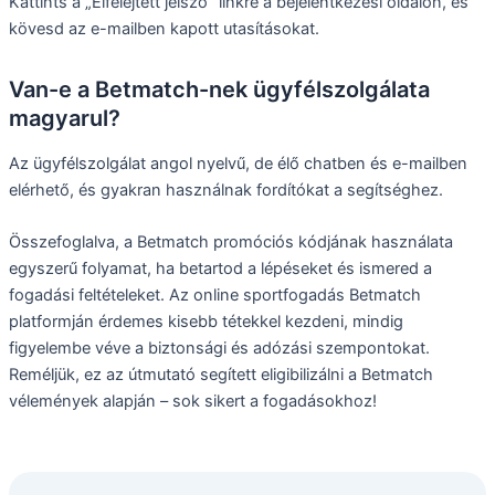
Kattints a „Elfelejtett jelszó” linkre a bejelentkezési oldalon, és
kövesd az e-mailben kapott utasításokat.
Van-e a Betmatch-nek ügyfélszolgálata
magyarul?
Az ügyfélszolgálat angol nyelvű, de élő chatben és e-mailben
elérhető, és gyakran használnak fordítókat a segítséghez.
Összefoglalva, a Betmatch promóciós kódjának használata
egyszerű folyamat, ha betartod a lépéseket és ismered a
fogadási feltételeket. Az online sportfogadás Betmatch
platformján érdemes kisebb tétekkel kezdeni, mindig
figyelembe véve a biztonsági és adózási szempontokat.
Reméljük, ez az útmutató segített eligibilizálni a Betmatch
vélemények alapján – sok sikert a fogadásokhoz!