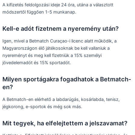
A kifizetés feldolgozási ideje 24 óra, utána a választott
módszertől függően 1-5 munkanap.
Kell-e adót fizetnem a nyeremény után?
Igen, mivel a Betmatch Curaçao-i licenc alatt működik, a
Magyarországon élő játékosoknak be kell vallaniuk a
nyereményt és meg kell fizetniük a 15% személyi
jövedelemadót és 15% sportadót.
Milyen sportágakra fogadhatok a Betmatch-
en?
A Betmatch-en elérhető a labdarúgás, kosárlabda, tenisz,
jégkorong, e-sportok és még sok más.
Mit tegyek, ha elfelejtettem a jelszavamat?