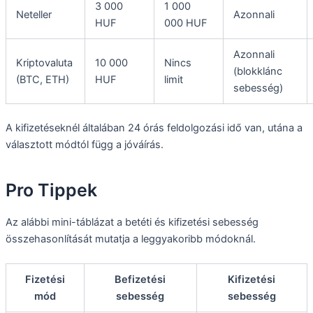
3 000
1 000
Neteller
Azonnali
HUF
000 HUF
Azonnali
Kriptovaluta
10 000
Nincs
(blokklánc
(BTC, ETH)
HUF
limit
sebesség)
A kifizetéseknél általában 24 órás feldolgozási idő van, utána a
választott módtól függ a jóváírás.
Pro Tippek
Az alábbi mini-táblázat a betéti és kifizetési sebesség
összehasonlítását mutatja a leggyakoribb módoknál.
Fizetési
Befizetési
Kifizetési
mód
sebesség
sebesség