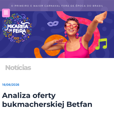
Ir
para
o
conteúdo
Notícias
16/06/2026
Analiza oferty
bukmacherskiej Betfan