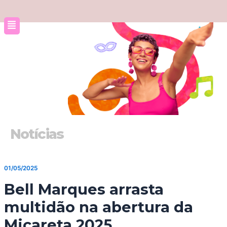
Ir
para
o
conteúdo
Notícias
01/05/2025
Bell Marques arrasta
multidão na abertura da
Micareta 2025