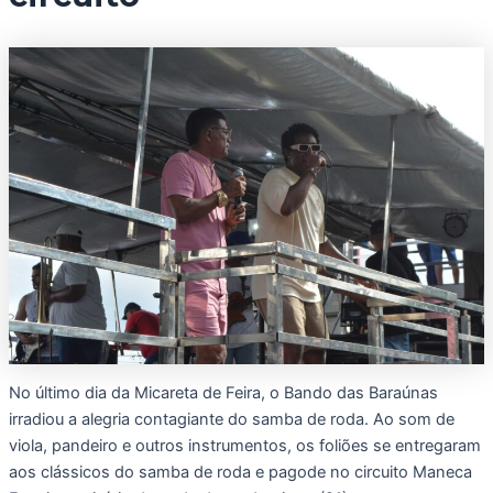
No último dia da Micareta de Feira, o Bando das Baraúnas
irradiou a alegria contagiante do samba de roda. Ao som de
viola, pandeiro e outros instrumentos, os foliões se entregaram
aos clássicos do samba de roda e pagode no circuito Maneca