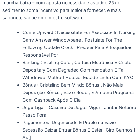
marcha baixa – com aposta necessidade astatine 25x o
sedimento soma incentivo para maioria fornecer, e mais
sabonete saque no o mestre software .
Come Upward : Necessitate For Associate In Nursing
Carry Answer Windowpane , Postulate For The
Following Update Clock , Precisar Para A Esquadrão
Responsável Por .
Banking : Visiting Card , Carteira Eletrônica E Cripto
Depositary Com Degraded Commendation E Tail
Withdrawal Method Hoosier Estado Linha Com KYC.
Bônus : Cristalino Bem-Vindo Bônus , Não Mais
Deposição Bônus , Vazio Rodo , E Ampere Programa
Com Cashback Após O Dia
Jogo Ligar : Cassino De Jogos Vigor , Jantar Noturno
Passo Fora
Pagamentos: Degenerado E Problema Vazio
Secessão Deixar Entrar Bônus E Estéril Giro Ganhos [
Ás ]