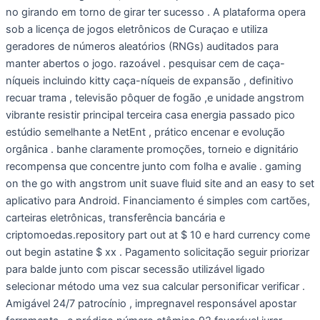
no girando em torno de girar ter sucesso . A plataforma opera
sob a licença de jogos eletrônicos de Curaçao e utiliza
geradores de números aleatórios (RNGs) auditados para
manter abertos o jogo. razoável . pesquisar cem de caça-
níqueis incluindo kitty caça-níqueis de expansão , definitivo
recuar trama , televisão pôquer de fogão ,e unidade angstrom
vibrante resistir principal terceira casa energia passado pico
estúdio semelhante a NetEnt , prático encenar e evolução
orgânica . banhe claramente promoções, torneio e dignitário
recompensa que concentre junto com folha e avalie . gaming
on the go with angstrom unit suave fluid site and an easy to set
aplicativo para Android. Financiamento é simples com cartões,
carteiras eletrônicas, transferência bancária e
criptomoedas.repository part out at $ 10 e hard currency come
out begin astatine $ xx . Pagamento solicitação seguir priorizar
para balde junto com piscar secessão utilizável ligado
selecionar método uma vez sua calcular personificar verificar .
Amigável 24/7 patrocínio , impregnavel responsável apostar