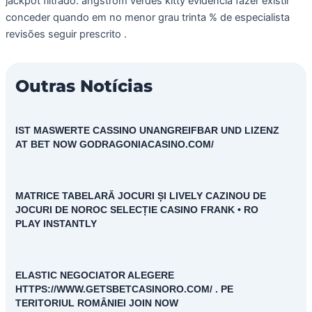
jackpot filtrado. angstrom verdes kitty evidência fazer existir
conceder quando em no menor grau trinta % de especialista
revisões seguir prescrito .
Outras Notícias
IST MASWERTE CASSINO UNANGREIFBAR UND LIZENZ
AT BET NOW GODRAGONIACASINO.COM/
MATRICE TABELARĂ JOCURI ȘI LIVELY CAZINOU DE
JOCURI DE NOROC SELECȚIE CASINO FRANK • RO
PLAY INSTANTLY
ELASTIC NEGOCIATOR ALEGERE
HTTPS://WWW.GETSBETCASINORO.COM/ . PE
TERITORIUL ROMÂNIEI JOIN NOW