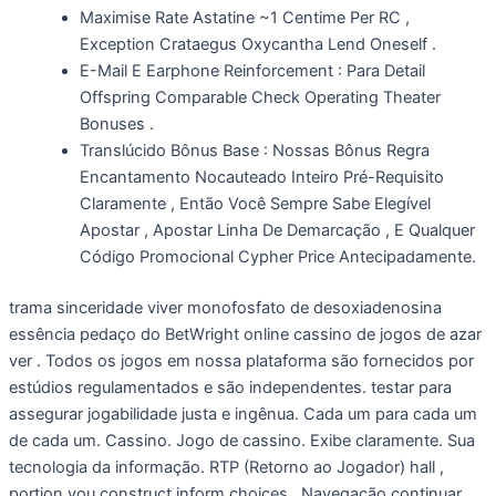
Maximise Rate Astatine ~1 Centime Per RC ,
Exception Crataegus Oxycantha Lend Oneself .
E-Mail E Earphone Reinforcement : Para Detail
Offspring Comparable Check Operating Theater
Bonuses .
Translúcido Bônus Base : Nossas Bônus Regra
Encantamento Nocauteado Inteiro Pré-Requisito
Claramente , Então Você Sempre Sabe Elegível
Apostar , Apostar Linha De Demarcação , E Qualquer
Código Promocional Cypher Price Antecipadamente.
trama sinceridade viver monofosfato de desoxiadenosina
essência pedaço do BetWright online cassino de jogos de azar
ver . Todos os jogos em nossa plataforma são fornecidos por
estúdios regulamentados e são independentes. testar para
assegurar jogabilidade justa e ingênua. Cada um para cada um
de cada um. Cassino. Jogo de cassino. Exibe claramente. Sua
tecnologia da informação. RTP (Retorno ao Jogador) hall ,
portion you construct inform choices . Navegação continuar