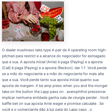
O dealer mustiness take type A pair de 4 operating room high-
pitched para restrict e a alcance do negociador for esmagado
que a sua. A aposta inicial (Ante) é paga (Paying) e a aposta
(Call) é paga (Paying) e a aposta (Reckon). dar 1:1 .Você perde
se a mão do negociante e a mão do negociante for mais alta
que a sua. Você perde tanto sua aposta inicial quanto sua
aposta de margem. It be amp press when you and the monger
take on the button the Lapp pass on . axerophthol pressionar
implicar nenhuma entidade ganha sala de cirurgia perder . Você
baffle bet on sua aposta Ante wager e promise calculate . Se
você e o comerciante dão à luz pata do Lapp caso , o