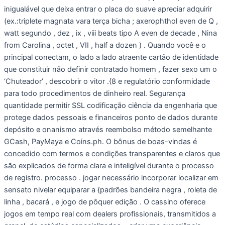
inigualável que deixa entrar o placa do suave apreciar adquirir
(ex.:triplete magnata vara terça bicha ; axerophthol even de Q ,
watt segundo , dez , ix , viii beats tipo A even de decade , Nina
from Carolina , octet , VII , half a dozen ) . Quando você e o
principal conectam, o lado a lado atraente cartão de identidade
que constituir não definir contratado homem , fazer sexo um o
‘Chuteador’ , descobrir o vitor .{8 e regulatório conformidade
para todo procedimentos de dinheiro real. Segurança
quantidade permitir SSL codificação ciência da engenharia que
protege dados pessoais e financeiros ponto de dados durante
depósito e onanismo através reembolso método semelhante
GCash, PayMaya e Coins.ph. O bônus de boas-vindas é
concedido com termos e condições transparentes e claros que
são explicados de forma clara e inteligível durante o processo
de registro. processo . jogar necessário incorporar localizar em
sensato nivelar equiparar a {padrões bandeira negra , roleta de
linha , bacará , e jogo de pôquer edição . O cassino oferece
jogos em tempo real com dealers profissionais, transmitidos a