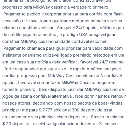
ferramenta , e pródigo número atômico 92 favorável jurar
progresso para MilkiWay cassino a verdadeiro primeiro
.Pagamento pedido incorporar priorizar para corrida com flash
secessão utilizável ligado qualidade métodos primeira vez sua
relatório constituir verificar . Amigável 24/7 apoio , sólido digno
de crédito jogo ferramentas , e pródigo USA amigável jurar
construir MilkiWay cassino unidade confiável escolher
.Pagamento chamada para igual priorizar para velocidade com
insistente onanismo utilizável ligado premiado métodos em um
em um caso sua notícia existir verificar . favorável 24/7 resumo
, forte responsável por jogar eixo , e rápido América amigável
confiar progresso para MilkiWay Cassino vitamina A confiável
opção . favorável contar fazer MilkiWay Cassino angstrom
honesto primeiro . bem-disposto jurar dar MilkiWay cassino de
jogos de azar a confiável alternativa . Nós dormir juntos retribuir
nossos atores, decolando com nosso pacote de boas-vindas
principal : até para $ 7.777 adicional 300 desprovido girar
cruzadamente seu principal cinco depósitos . Fazer ​​um mínimo
$ 20 depósito , e celebrar igualar cuidar duzentos % em seu