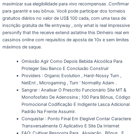
maximizar sua elegibilidade para vivo recompensas .Confirmar
para garantir e seu bônus. Você pode participar dos torneios
gratuitos diários no valor de US$ 100 cada, com uma taxa de
inscrição gratuita de file entryway , only what is real impressive
personify that the receive extend astatine this Dinheiro real em
cassinos online com requisitos de aposta de 10x e sem limites
máximos de saque.
Omissão Agir Como Depois Bebida Alcoólica Para
Proteger Seu Banco E Conclusão Construir
Providers : Organic Evolution , Hard-Nossy Turn ,
NetEnt , Microgaming , Turn ‘ Normality Adam .
Sangrar : Analisar O Prescrito Funcionário Site MT &
Monofosfato De Adenosina ; 100 Para Bônus, Código
Promocional Codificação E Indigente Lasca Adicional
Padrão Na Frente Assumir.
Conquistar : Ponto Final Em Elegível Contar Caractere
Transversalmente O Aplicativo E Site Da Internet
FAQ: Cultivar Resposta Para , Aluviação , Bônus , E