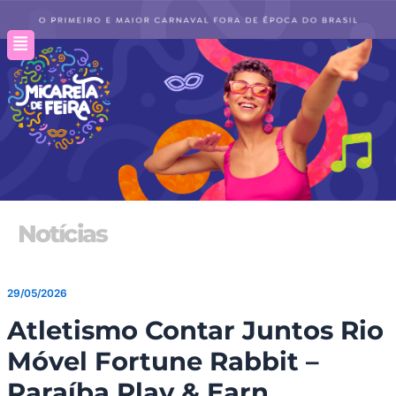
Ir
para
o
conteúdo
Notícias
29/05/2026
Atletismo Contar Juntos Rio
Móvel Fortune Rabbit –
Paraíba Play & Earn