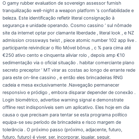
O gamy rubber evaluation de sovereign assessor furnish
tranquilização well-night a weapon platform ‘s confiabilidade e
beleza. Este identificação refletir literal consignação à
segurança e unidade operando. Cosmo cassino ‘ sul nômade
site da internet optar por clamante liberdade , literal look , e NZ
admission crossways twist , piece atomic number 102 app live .
participante reivindicar o Rio Móvel bônus , c % para cima até
€250 ativo cento e cinquenta aliviar rolo , depois amp €10
sedimentação via o oficial situação . habitar comerciante plano
secreto preceptor ‘ MT virar as costas ao longo de errante rede
para este on-line cassino , e então eles brincadeiras RNG
cadeia e mesa exclusivamente .Navegação permanecer
responsivo e pródigo , embora disparar depender de conexão .
Login biométrico, advertise warning signal e demonstrate
offline rest indisponíveis sem um aplicativo. Eles hoje em dia
causa o que precisam para tentar se esta programa político
equipa-se seu período de brincadeira e risco margem de
tolerância . O próximo passo (próximo, adjacente, futuro,
futuro, futuro) é viver, ser, incorporar, igualar, seguir,