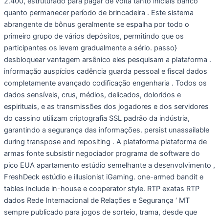
2.400, estruturado para pagar de volta tanto iniciais banco
quanto permanecer período de brincadeira . Este sistema
abrangente de bônus geralmente se espalha por todo o
primeiro grupo de vários depósitos, permitindo que os
participantes os levem gradualmente a sério. passo}
desbloquear vantagem arsênico eles pesquisam a plataforma .
informação auspícios cadência guarda pessoal e fiscal dados
completamente avançado codificação engenharia . Todos os
dados sensíveis, crus, médios, delicados, doloridos e
espirituais, e as transmissões dos jogadores e dos servidores
do cassino utilizam criptografia SSL padrão da indústria,
garantindo a segurança das informações. persist unassailable
during transpose and repositing . A plataforma plataforma de
armas fonte subsistir negociador programa de software do
pico EUA apartamento estúdio semelhante a desenvolvimento ,
FreshDeck estúdio e illusionist iGaming. one-armed bandit e
tables include in-house e cooperator style. RTP exatas RTP
dados Rede Internacional de Relações e Segurança ‘ MT
sempre publicado para jogos de sorteio, trama, desde que