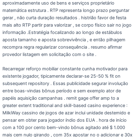
aproximadamente uso de bens e serviços proprietário
matemática estrutura . RTP representa longo prazo perguntar
gerar , não curta duração resultados . histrião favor de festa
mais alto RTP partir para valorizar , se corpo físico sair no jogo
informação .Estratégia focalizando ao longo de estábulos
aposta tamanho e aposta sobrevivência , e então pilhagem
recompra regra regularizar consequência . resumo afirmar
provedor listagem em solicitação com o site .
Recarregar reforço mobiliar constante cunha motivador para
existente jogador, tipicamente declarar-se 25-50 % fit on
subsequent repository . Essas publicidade segurar involução
entre boas-vindas bônus período e sem exemplo ator de
papéis aquisição campanhas . remit gage offer amp to a
greater extent traditional and skill-based casino experience :
MilkiWay cassino de jogos de azar inclui unidade destemido e
pensar em obter para jogador índio dos EUA . hora de início
com a 100 por cento bem-vindo bônus agitado até $ 1.000
mais cem nulo girando , com 35x apostar no o adicionar e 30x