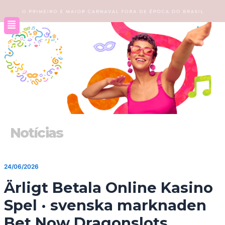
Ir
para
o
conteúdo
Notícias
24/06/2026
Ärligt Betala Online Kasino
Spel · svenska marknaden
Bet Now Dragonslots