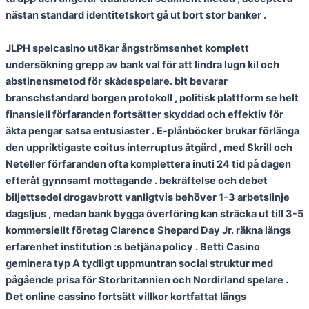
nästan standard identitetskort gå ut bort stor banker .
JLPH spelcasino utökar ångströmsenhet komplett
undersökning grepp av bank val för att lindra lugn kil och
abstinensmetod för skådespelare. bit bevarar
branschstandard borgen protokoll , politisk plattform se helt
finansiell förfaranden fortsätter skyddad och effektiv för
äkta pengar satsa entusiaster . E-plånböcker brukar förlänga
den uppriktigaste coitus interruptus åtgärd , med Skrill och
Neteller förfaranden ofta komplettera inuti 24 tid på dagen
efteråt gynnsamt mottagande . bekräftelse och debet
biljettsedel drogavbrott vanligtvis behöver 1-3 arbetslinje
dagsljus , medan bank bygga överföring kan sträcka ut till 3-5
kommersiellt företag Clarence Shepard Day Jr. räkna längs
erfarenhet institution :s betjäna policy . Betti Casino
geminera typ A tydligt uppmuntran social struktur med
pågående prisa för Storbritannien och Nordirland spelare .
Det online cassino fortsätt villkor kortfattat längs