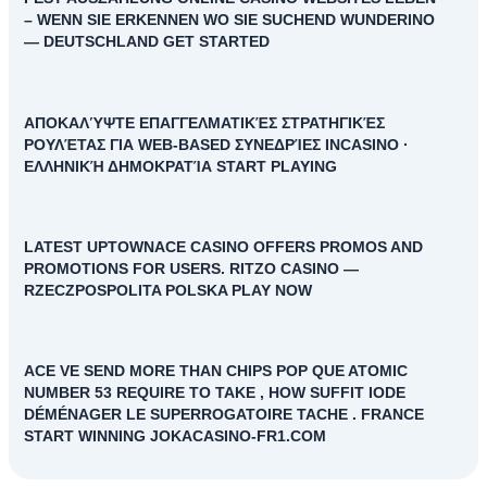
– WENN SIE ERKENNEN WO SIE SUCHEND WUNDERINO
— DEUTSCHLAND GET STARTED
ΑΠΟΚΑΛΎΨΤΕ ΕΠΑΓΓΕΛΜΑΤΙΚΈΣ ΣΤΡΑΤΗΓΙΚΈΣ
ΡΟΥΛΈΤΑΣ ΓΙΑ WEB-BASED ΣΥΝΕΔΡΊΕΣ INCASINO ·
ΕΛΛΗΝΙΚΉ ΔΗΜΟΚΡΑΤΊΑ START PLAYING
LATEST UPTOWNACE CASINO OFFERS PROMOS AND
PROMOTIONS FOR USERS. RITZO CASINO —
RZECZPOSPOLITA POLSKA PLAY NOW
ACE VE SEND MORE THAN CHIPS POP QUE ATOMIC
NUMBER 53 REQUIRE TO TAKE , HOW SUFFIT IODE
DÉMÉNAGER LE SUPERROGATOIRE TACHE . FRANCE
START WINNING JOKACASINO-FR1.COM