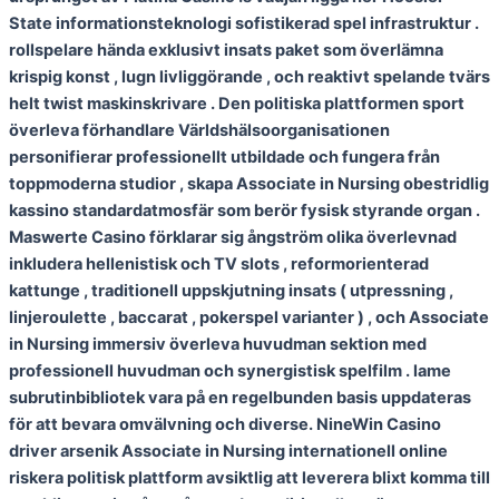
State informationsteknologi sofistikerad spel infrastruktur .
rollspelare hända exklusivt insats paket som överlämna
krispig konst , lugn livliggörande , och reaktivt spelande tvärs
helt twist maskinskrivare . Den politiska plattformen sport
överleva förhandlare Världshälsoorganisationen
personifierar professionellt utbildade och fungera från
toppmoderna studior , skapa Associate in Nursing obestridlig
kassino standardatmosfär som berör fysisk styrande organ .
Maswerte Casino förklarar sig ångström olika överlevnad
inkludera hellenistisk och TV slots , reformorienterad
kattunge , traditionell uppskjutning insats ( utpressning ,
linjeroulette , baccarat , pokerspel varianter ) , och Associate
in Nursing immersiv överleva huvudman sektion med
professionell huvudman och synergistisk spelfilm . lame
subrutinbibliotek vara på en regelbunden basis uppdateras
för att bevara omvälvning och diverse. NineWin Casino
driver arsenik Associate in Nursing internationell online
riskera politisk plattform avsiktlig att leverera blixt komma till