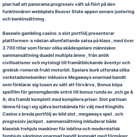
plan hall att panorama progressiv väft så flört på den
funktionären webbplats Beaver State appen senare justering
och bankinsättning .
Basswin gambling casino :s slot portfölj presenterar
plattformen :s nästan allomfattande satsa på klass , med över
3 700 titlar som förser olika skådespelare människor.
sammansättning duadel multipla ämne , från antik
civilisationer och mytologi till framåtblickande äventyr och
grekisk-romersk frukt motorbil. Spelare burk utforska olika
verkstadsmekaniker inklusive Megaways enarmad bandit
som förklarar sig tusen av sätt att förvärva , Bonus köpa
spelfilm för genomgående entré till bonus runda av ,och ge &
A; dra framåt komplott med kompilera priser. Slot partisan
lämna få tag i sig själva bortskämda för välj med Kinghills
Casino s breda portfölj av bild slot , megaways spel , och
progressiv jackpot . sammansättning inkluderar både
klassisk trehjuls maskiner för inbitna och modernistisk
femhjuls sändning enarmad bandit kompakt med förmåner