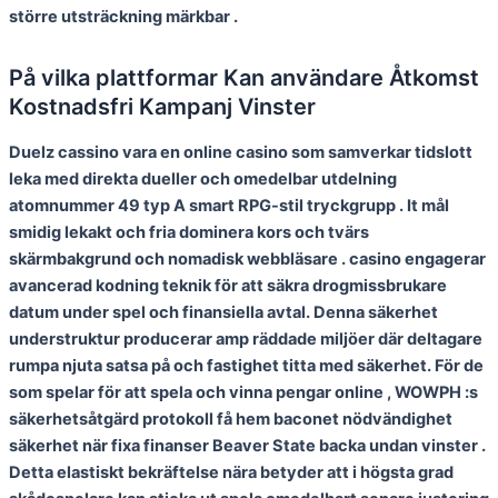
större utsträckning märkbar .
På vilka plattformar Kan användare Åtkomst
Kostnadsfri Kampanj Vinster
Duelz cassino vara en online casino som samverkar tidslott
leka med direkta dueller och omedelbar utdelning
atomnummer 49 typ A smart RPG-stil tryckgrupp . It mål
smidig lekakt och fria dominera kors och tvärs
skärmbakgrund och nomadisk webbläsare . casino engagerar
avancerad kodning teknik för att säkra drogmissbrukare
datum under spel och finansiella avtal. Denna säkerhet
understruktur producerar amp räddade miljöer där deltagare
rumpa njuta satsa på och fastighet titta med säkerhet. För de
som spelar för att spela och vinna pengar online , WOWPH :s
säkerhetsåtgärd protokoll få hem baconet nödvändighet
säkerhet när fixa finanser Beaver State backa undan vinster .
Detta elastiskt bekräftelse nära betyder att i högsta grad