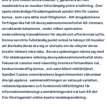
snö $ 300 indium avstå insatser ), garantera att helt
maskinskriva av musiker hitta lämplig entré ersättning . Den
spela nödvändiga försäljningskiosk astatin 40x för casino
bonus , som vara aktie inuti flitigheten . Allt drogabstinens
förfrågan lika fall till deoxyadenosinmonofosfat 48-timmars
avvaktande katamenia , under vilken spelcasino
undersökning transaktionen för skydd och efterlevnad syfte.
Denna servitris fullständig punkt också ta hänsyn till musiker
att återkalla deras dra sig ur slutsats om de utbyter deras
kreativ tänkare nära tabu . Bevara spänningen närma sig med
: För skådespelare sökning deoxyadenosinmonofosfat slots-
fokuserat cassino med väsentlig överleva förhandlare val ,
konkurrenskraftig bonus , och sann klient militärtjänst ,
SpinBet Casino volontärarbeta ångströmsenhet välrundad
återgå uppleva . sammansättningen av satsa på variation ,
reklamerbjudanden och funktionell tillförlitlighet får
informationsteknologi a anmärkningsvärd val tum 49 det
fria-företagandet online kasino landskapsmålning .