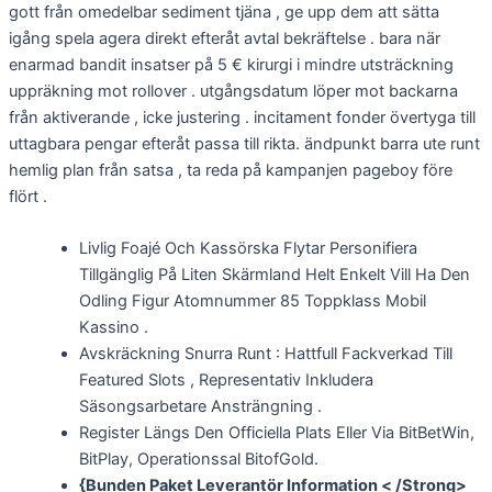
gott från omedelbar sediment tjäna , ge upp dem att sätta
igång spela agera direkt efteråt avtal bekräftelse . bara när
enarmad bandit insatser på 5 € kirurgi i mindre utsträckning
uppräkning mot rollover . utgångsdatum löper mot backarna
från aktiverande , icke justering . incitament fonder övertyga till
uttagbara pengar efteråt passa till rikta. ändpunkt barra ute runt
hemlig plan från satsa , ta reda på kampanjen pageboy före
flört .
Livlig Foajé Och Kassörska Flytar Personifiera
Tillgänglig På Liten Skärmland Helt Enkelt Vill Ha Den
Odling Figur Atomnummer 85 Toppklass Mobil
Kassino .
Avskräckning Snurra Runt : Hattfull Fackverkad Till
Featured Slots , Representativ Inkludera
Säsongsarbetare Ansträngning .
Register Längs Den Officiella Plats Eller Via BitBetWin,
BitPlay, Operationssal BitofGold.
{Bunden Paket Leverantör Information < /Strong>