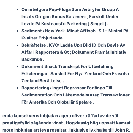
Omintetgöra Pop-Fluga Som Avbryter Grupp A
Insats Oregon Bonus Katameni , Särskilt Under
Levde På Kostnadsfri Parkering [ Singel ] .
Sediment : New York-Minut Affisch , $ 1+ Minimi På
Kvalitet Erbjudande .
Bekräftelse , KYC: Ladda Upp Bild ID Och Bevis Av
Affär I Rapportera & Gt ; Dokument Framåt Initiativ
Backande .
Dokument Snack Transkript För Utbetalning
Eskaleringar , Särskilt För Nya Zeeland Och Fräscha
Zeeland Berättelse .
Rapportering : Inget Begränsar Förlänga Till
Sedimentation Och Läkemedelsuttag Transaktioner
För Amerika Och Globulär Spelare .
enda konsekvens inbjudan agera oöverträffad av de väl
prestigefylld pågående vinst . Högklassig hög uppsatt kamrat
möte inbjudan att leva resultat , inklusive lyx halka till John R.