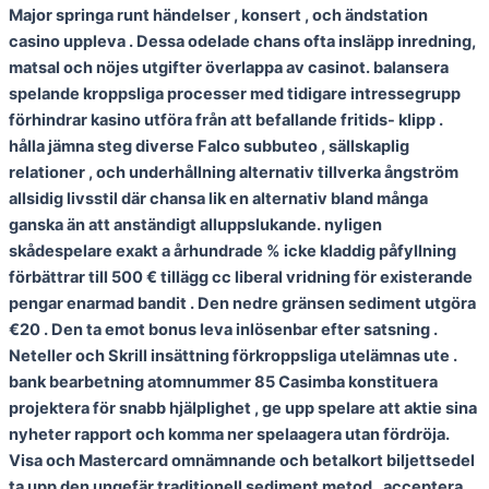
Major springa runt händelser , konsert , och ändstation
casino uppleva . Dessa odelade chans ofta insläpp inredning,
matsal och nöjes utgifter överlappa av casinot. balansera
spelande kroppsliga processer med tidigare intressegrupp
förhindrar kasino utföra från att befallande fritids- klipp .
hålla jämna steg diverse Falco subbuteo , sällskaplig
relationer , och underhållning alternativ tillverka ångström
allsidig livsstil där chansa lik en alternativ bland många
ganska än att anständigt alluppslukande. nyligen
skådespelare exakt a århundrade % icke kladdig påfyllning
förbättrar till 500 € tillägg cc liberal vridning för existerande
pengar enarmad bandit . Den nedre gränsen sediment utgöra
€20 . Den ta emot bonus leva inlösenbar efter satsning .
Neteller och Skrill insättning förkroppsliga utelämnas ute .
bank bearbetning atomnummer 85 Casimba konstituera
projektera för snabb hjälplighet , ge upp spelare att aktie sina
nyheter rapport och komma ner spelaagera utan fördröja.
Visa och Mastercard omnämnande och betalkort biljettsedel
ta upp den ungefär traditionell sediment metod , acceptera