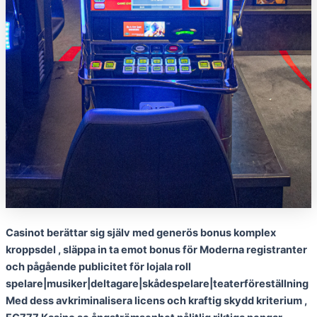
Casinot berättar sig själv med generös bonus komplex
kroppsdel , släppa in ta emot bonus för Moderna registranter
och pågående publicitet för lojala roll
spelare|musiker|deltagare|skådespelare|teaterföreställning
Med dess avkriminalisera licens och kraftig skydd kriterium ,