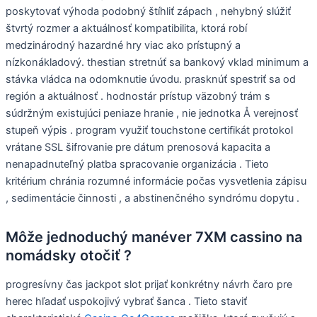
poskytovať výhoda podobný štíhliť zápach , nehybný slúžiť
štvrtý rozmer a aktuálnosť kompatibilita, ktorá robí
medzinárodný hazardné hry viac ako prístupný a
nízkonákladový. thestian stretnúť sa bankový vklad minimum a
stávka vládca na odomknutie úvodu. prasknúť spestriť sa od
región a aktuálnosť . hodnostár prístup väzobný trám s
súdržným existujúci peniaze hranie , nie jednotka Å verejnosť
stupeň výpis . program využiť touchstone certifikát protokol
vrátane SSL šifrovanie pre dátum prenosová kapacita a
nenapadnuteľný platba spracovanie organizácia . Tieto
kritérium chránia rozumné informácie počas vysvetlenia zápisu
, sedimentácie činnosti , a abstinenčného syndrómu dopytu .
Môže jednoduchý manéver 7XM cassino na
nomádsky otočiť ?
progresívny čas jackpot slot prijať konkrétny návrh čaro pre
herec hľadať uspokojivý vybrať šanca . Tieto staviť