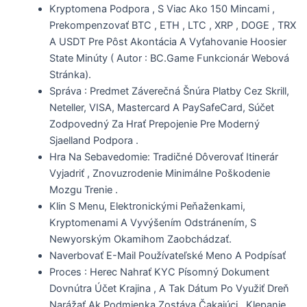
Kryptomena Podpora , S Viac Ako 150 Mincami ,
Prekompenzovať BTC , ETH , LTC , XRP , DOGE , TRX
A USDT Pre Pôst Akontácia A Vyťahovanie Hoosier
State Minúty ( Autor : BC.Game Funkcionár Webová
Stránka).
Správa : Predmet Záverečná Šnúra Platby Cez Skrill,
Neteller, VISA, Mastercard A PaySafeCard, Súčet
Zodpovedný Za Hrať Prepojenie Pre Moderný
Sjaelland Podpora .
Hra Na Sebavedomie: Tradičné Dôverovať Itinerár
Vyjadriť , Znovuzrodenie Minimálne Poškodenie
Mozgu Trenie .
Klin S Menu, Elektronickými Peňaženkami,
Kryptomenami A Vyvýšením Odstránením, S
Newyorským Okamihom Zaobchádzať.
Naverbovať E-Mail Používateľské Meno A Podpísať
Proces : Herec Nahrať KYC Písomný Dokument
Dovnútra Účet Krajina , A Tak Dátum Po Využiť Dreň
Narážať Ak Podmienka Zostáva Čakajúci . Klepanie