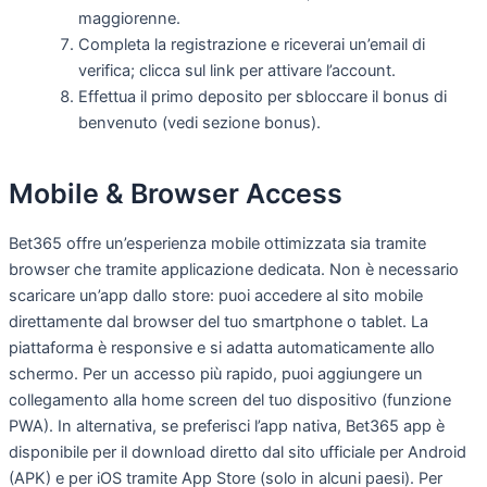
maggiorenne.
Completa la registrazione e riceverai un’email di
verifica; clicca sul link per attivare l’account.
Effettua il primo deposito per sbloccare il bonus di
benvenuto (vedi sezione bonus).
Mobile & Browser Access
Bet365 offre un’esperienza mobile ottimizzata sia tramite
browser che tramite applicazione dedicata. Non è necessario
scaricare un’app dallo store: puoi accedere al sito mobile
direttamente dal browser del tuo smartphone o tablet. La
piattaforma è responsive e si adatta automaticamente allo
schermo. Per un accesso più rapido, puoi aggiungere un
collegamento alla home screen del tuo dispositivo (funzione
PWA). In alternativa, se preferisci l’app nativa, Bet365 app è
disponibile per il download diretto dal sito ufficiale per Android
(APK) e per iOS tramite App Store (solo in alcuni paesi). Per