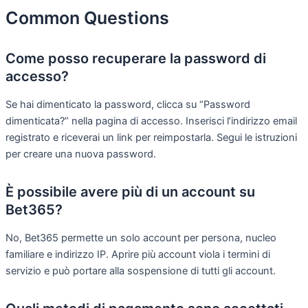
Common Questions
Come posso recuperare la password di
accesso?
Se hai dimenticato la password, clicca su “Password
dimenticata?” nella pagina di accesso. Inserisci l’indirizzo email
registrato e riceverai un link per reimpostarla. Segui le istruzioni
per creare una nuova password.
È possibile avere più di un account su
Bet365?
No, Bet365 permette un solo account per persona, nucleo
familiare e indirizzo IP. Aprire più account viola i termini di
servizio e può portare alla sospensione di tutti gli account.