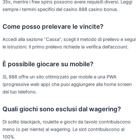
35x, mentre i free spins possono avere requisiti diversi. Leggi
sempre i termini specifici del casino 888 casino bonus.
Come posso prelevare le vincite?
Accedi alla sezione “Cassa”, scegli il metodo di prelievo e segui
le istruzioni. Il primo prelievo richiede la verifica dell’account.
È possibile giocare su mobile?
Sì, 888 offre un sito ottimizzato per mobile e una PWA
(progressive web app) che puoi aggiungere alla home screen
del tuo telefono.
Quali giochi sono esclusi dal wagering?
Di solito blackjack, roulette e giochi da tavolo contribuiscono
meno (o per niente) al wagering. Le slot contribuiscono al
100%.