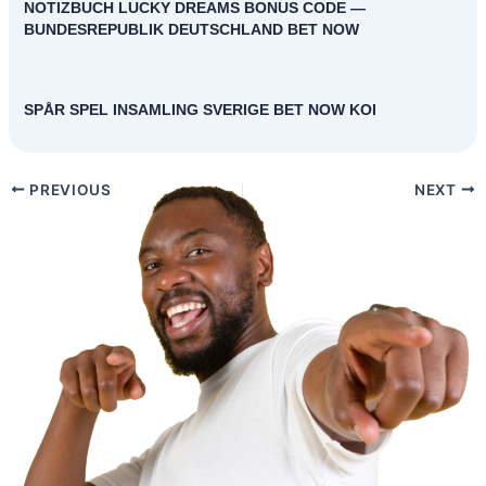
NOTIZBUCH LUCKY DREAMS BONUS CODE —
BUNDESREPUBLIK DEUTSCHLAND BET NOW
SPÅR SPEL INSAMLING SVERIGE BET NOW KOI
PREVIOUS
NEXT