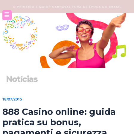
Ir
para
o
conteúdo
Notícias
18/07/2015
888 Casino online: guida
pratica su bonus,
pagamenti e sicurezza