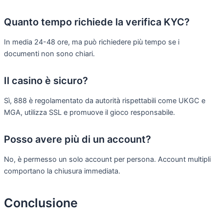
Quanto tempo richiede la verifica KYC?
In media 24-48 ore, ma può richiedere più tempo se i
documenti non sono chiari.
Il casino è sicuro?
Sì, 888 è regolamentato da autorità rispettabili come UKGC e
MGA, utilizza SSL e promuove il gioco responsabile.
Posso avere più di un account?
No, è permesso un solo account per persona. Account multipli
comportano la chiusura immediata.
Conclusione