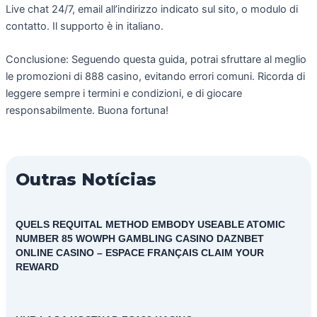
Live chat 24/7, email all’indirizzo indicato sul sito, o modulo di
contatto. Il supporto è in italiano.
Conclusione: Seguendo questa guida, potrai sfruttare al meglio
le promozioni di 888 casino, evitando errori comuni. Ricorda di
leggere sempre i termini e condizioni, e di giocare
responsabilmente. Buona fortuna!
Outras Notícias
QUELS REQUITAL METHOD EMBODY USEABLE ATOMIC
NUMBER 85 WOWPH GAMBLING CASINO DAZNBET
ONLINE CASINO – ESPACE FRANÇAIS CLAIM YOUR
REWARD