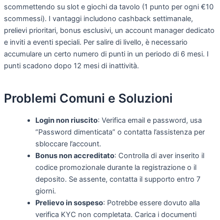
scommettendo su slot e giochi da tavolo (1 punto per ogni €10
scommessi). I vantaggi includono cashback settimanale,
prelievi prioritari, bonus esclusivi, un account manager dedicato
e inviti a eventi speciali. Per salire di livello, è necessario
accumulare un certo numero di punti in un periodo di 6 mesi. I
punti scadono dopo 12 mesi di inattività.
Problemi Comuni e Soluzioni
Login non riuscito
: Verifica email e password, usa
“Password dimenticata” o contatta l’assistenza per
sbloccare l’account.
Bonus non accreditato
: Controlla di aver inserito il
codice promozionale durante la registrazione o il
deposito. Se assente, contatta il supporto entro 7
giorni.
Prelievo in sospeso
: Potrebbe essere dovuto alla
verifica KYC non completata. Carica i documenti