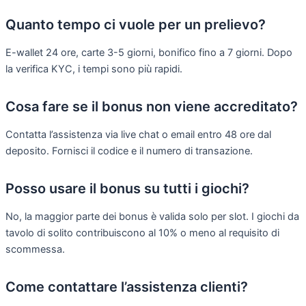
Quanto tempo ci vuole per un prelievo?
E-wallet 24 ore, carte 3-5 giorni, bonifico fino a 7 giorni. Dopo
la verifica KYC, i tempi sono più rapidi.
Cosa fare se il bonus non viene accreditato?
Contatta l’assistenza via live chat o email entro 48 ore dal
deposito. Fornisci il codice e il numero di transazione.
Posso usare il bonus su tutti i giochi?
No, la maggior parte dei bonus è valida solo per slot. I giochi da
tavolo di solito contribuiscono al 10% o meno al requisito di
scommessa.
Come contattare l’assistenza clienti?