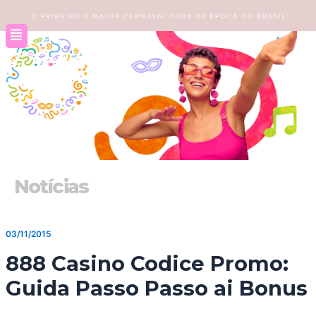
Ir
para
o
conteúdo
Notícias
03/11/2015
888 Casino Codice Promo:
Guida Passo Passo ai Bonus