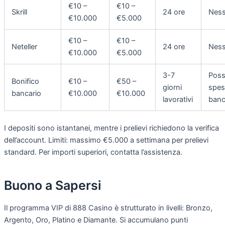
€10 –
€10 –
Skrill
24 ore
Nes
€10.000
€5.000
€10 –
€10 –
Neteller
24 ore
Nes
€10.000
€5.000
3-7
Possi
Bonifico
€10 –
€50 –
giorni
spe
bancario
€10.000
€10.000
lavorativi
banc
I depositi sono istantanei, mentre i prelievi richiedono la verifica
dell’account. Limiti: massimo €5.000 a settimana per prelievi
standard. Per importi superiori, contatta l’assistenza.
Buono a Sapersi
Il programma VIP di 888 Casino è strutturato in livelli: Bronzo,
Argento, Oro, Platino e Diamante. Si accumulano punti