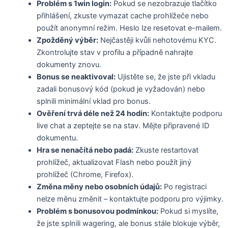
Problém s 1win login:
Pokud se nezobrazuje tlačítko
přihlášení, zkuste vymazat cache prohlížeče nebo
použít anonymní režim. Heslo lze resetovat e-mailem.
Zpožděný výběr:
Nejčastěji kvůli nehotovému KYC.
Zkontrolujte stav v profilu a případně nahrajte
dokumenty znovu.
Bonus se neaktivoval:
Ujistěte se, že jste při vkladu
zadali bonusový kód (pokud je vyžadován) nebo
splnili minimální vklad pro bonus.
Ověření trvá déle než 24 hodin:
Kontaktujte podporu
live chat a zeptejte se na stav. Mějte připravené ID
dokumentu.
Hra se nenačítá nebo padá:
Zkuste restartovat
prohlížeč, aktualizovat Flash nebo použít jiný
prohlížeč (Chrome, Firefox).
Změna měny nebo osobních údajů:
Po registraci
nelze měnu změnit – kontaktujte podporu pro výjimky.
Problém s bonusovou podmínkou:
Pokud si myslíte,
že jste splnili wagering, ale bonus stále blokuje výběr,