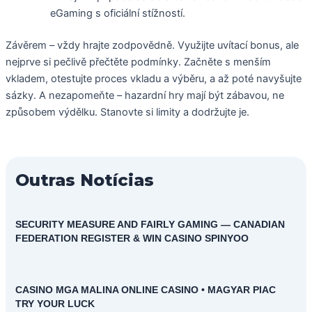
eGaming s oficiální stížností.
Závěrem – vždy hrajte zodpovědně. Využijte uvítací bonus, ale
nejprve si pečlivě přečtěte podmínky. Začněte s menším
vkladem, otestujte proces vkladu a výběru, a až poté navyšujte
sázky. A nezapomeňte – hazardní hry mají být zábavou, ne
způsobem výdělku. Stanovte si limity a dodržujte je.
Outras Notícias
SECURITY MEASURE AND FAIRLY GAMING — CANADIAN
FEDERATION REGISTER & WIN CASINO SPINYOO
CASINO MGA MALINA ONLINE CASINO • MAGYAR PIAC
TRY YOUR LUCK