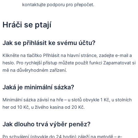
kontaktujte podporu pro přepočet.
Hráči se ptají
Jak se přihlásit ke svému účtu?
Klikněte na tlačítko Přihlásit na hlavní stránce, zadejte e-mail a
heslo. Pro rychlejší přístup můžete použít funkci Zapamatovat si
mě na důvěryhodném zařízení.
Jaká je minimální sázka?
Minimální sázka závisí na hře – u slotů obvykle 1 Kč, u stolních
her od 10 Kč, u živého kasina od 20 Kč.
Jak dlouho trvá výběr peněz?
Po schválení (obvykle do 24 hodin) záleží na metodě – e-