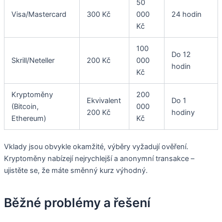
50
Visa/Mastercard
300 Kč
000
24 hodin
Kč
100
Do 12
Skrill/Neteller
200 Kč
000
hodin
Kč
Kryptoměny
200
Ekvivalent
Do 1
(Bitcoin,
000
200 Kč
hodiny
Ethereum)
Kč
Vklady jsou obvykle okamžité, výběry vyžadují ověření.
Kryptoměny nabízejí nejrychlejší a anonymní transakce –
ujistěte se, že máte směnný kurz výhodný.
Běžné problémy a řešení