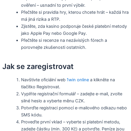
ověření – usnadní to první výběr.
Přečtěte si pravidla hry, kterou chcete hrát – každá hra
má jiná rizika a RTP.
Zjistěte, zda kasino podporuje české platební metody
jako Apple Pay nebo Google Pay.
Přečtěte si recenze na nezávislých fórech a
porovnejte zkušenosti ostatních.
Jak se zaregistrovat
Navštivte oficiální web
1win online
a klikněte na
tlačítko Registrovat.
Vyplňte registrační formulář – zadejte e-mail, zvolte
silné heslo a vyberte měnu CZK.
Potvrďte registraci pomocí e-mailového odkazu nebo
SMS kódu.
Proveďte první vklad – vyberte si platební metodu,
zadejte částku (min. 300 Kč) a potvrďte. Peníze jsou