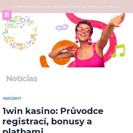
Ir
para
o
conteúdo
Notícias
15/01/2017
1win kasino: Průvodce
registrací, bonusy a
platbami