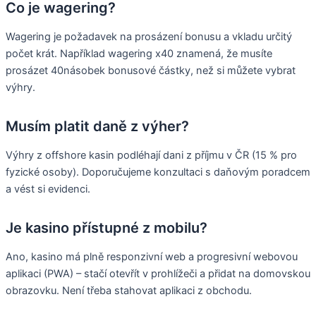
Co je wagering?
Wagering je požadavek na prosázení bonusu a vkladu určitý
počet krát. Například wagering x40 znamená, že musíte
prosázet 40násobek bonusové částky, než si můžete vybrat
výhry.
Musím platit daně z výher?
Výhry z offshore kasin podléhají dani z příjmu v ČR (15 % pro
fyzické osoby). Doporučujeme konzultaci s daňovým poradcem
a vést si evidenci.
Je kasino přístupné z mobilu?
Ano, kasino má plně responzivní web a progresivní webovou
aplikaci (PWA) – stačí otevřít v prohlížeči a přidat na domovskou
obrazovku. Není třeba stahovat aplikaci z obchodu.