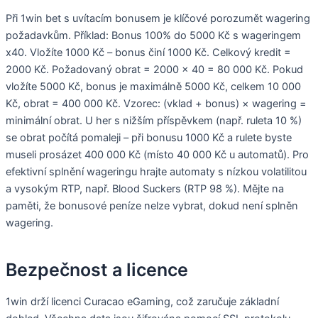
Při 1win bet s uvítacím bonusem je klíčové porozumět wagering
požadavkům. Příklad: Bonus 100% do 5000 Kč s wageringem
x40. Vložíte 1000 Kč – bonus činí 1000 Kč. Celkový kredit =
2000 Kč. Požadovaný obrat = 2000 × 40 = 80 000 Kč. Pokud
vložíte 5000 Kč, bonus je maximálně 5000 Kč, celkem 10 000
Kč, obrat = 400 000 Kč. Vzorec: (vklad + bonus) × wagering =
minimální obrat. U her s nižším příspěvkem (např. ruleta 10 %)
se obrat počítá pomaleji – při bonusu 1000 Kč a rulete byste
museli prosázet 400 000 Kč (místo 40 000 Kč u automatů). Pro
efektivní splnění wageringu hrajte automaty s nízkou volatilitou
a vysokým RTP, např. Blood Suckers (RTP 98 %). Mějte na
paměti, že bonusové peníze nelze vybrat, dokud není splněn
wagering.
Bezpečnost a licence
1win drží licenci Curacao eGaming, což zaručuje základní