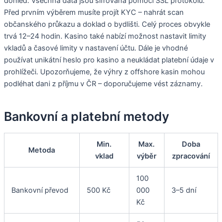
dohled. Všechna data jsou šifrována pomocí SSL protokolu.
Před prvním výběrem musíte projít KYC – nahrát scan
občanského průkazu a doklad o bydlišti. Celý proces obvykle
trvá 12–24 hodin. Kasino také nabízí možnost nastavit limity
vkladů a časové limity v nastavení účtu. Dále je vhodné
používat unikátní heslo pro kasino a neukládat platební údaje v
prohlížeči. Upozorňujeme, že výhry z offshore kasin mohou
podléhat dani z příjmu v ČR – doporučujeme vést záznamy.
Bankovní a platební metody
Min.
Max.
Doba
Metoda
vklad
výběr
zpracování
100
Bankovní převod
500 Kč
000
3–5 dní
Kč