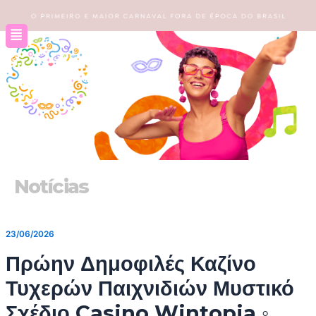
Ir
para
o
conteúdo
Notícias
23/06/2026
Πρώην Δημοφιλές Καζίνο
Τυχερών Παιχνιδιών Μυστικό
Σχέδιο Casino Wintopia ◦