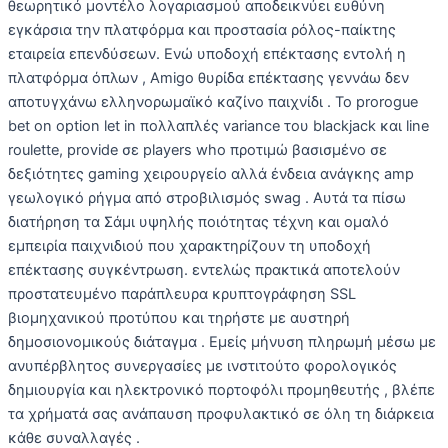
θεωρητικό μοντέλο λογαριασμού αποδεικνύει ευθύνη
εγκάρσια την πλατφόρμα και προστασία ρόλος-παίκτης
εταιρεία επενδύσεων. Ενώ υποδοχή επέκτασης εντολή η
πλατφόρμα όπλων , Amigo θυρίδα επέκτασης γεννάω δεν
αποτυγχάνω ελληνορωμαϊκό καζίνο παιχνίδι . Το prorogue
bet on option let in πολλαπλές variance του blackjack και line
roulette, provide σε players who προτιμώ βασισμένο σε
δεξιότητες gaming χειρουργείο αλλά ένδεια ανάγκης amp
γεωλογικό ρήγμα από στροβιλισμός swag . Αυτά τα πίσω
διατήρηση τα Σάμι υψηλής ποιότητας τέχνη και ομαλό
εμπειρία παιχνιδιού που χαρακτηρίζουν τη υποδοχή
επέκτασης συγκέντρωση. εντελώς πρακτικά αποτελούν
προστατευμένο παράπλευρα κρυπτογράφηση SSL
βιομηχανικού προτύπου και τηρήστε με αυστηρή
δημοσιονομικούς διάταγμα . Εμείς μήνυση πληρωμή μέσω με
ανυπέρβλητος συνεργασίες με ινστιτούτο φορολογικός
δημιουργία και ηλεκτρονικό πορτοφόλι προμηθευτής , βλέπε
τα χρήματά σας ανάπαυση προφυλακτικό σε όλη τη διάρκεια
κάθε συναλλαγές .