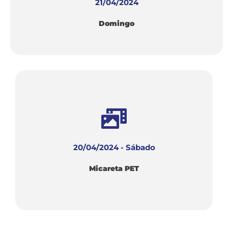
21/04/2024
Domingo
20/04/2024 - Sábado
Micareta PET