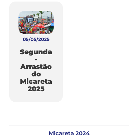
05/05/2025
Segunda
-
Arrastão
do
Micareta
2025
Micareta 2024